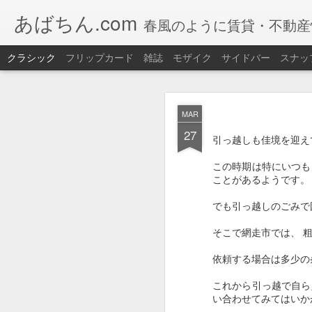
あばちん.com
春風のように賃貸・不動産
クラシック
フリップカード
雑誌
モザイク
サイドバー
スナッ
JAN
MAR
30
27
今年も網走湖で
ワカサ
引っ越しも佳境を迎え
道具もレンタルOK 手
この時期は特にいつも
ことがあるようです。
また、釣りたてのワカ
【ワカサギ釣り】
でも引っ越しのごみで
期間：
2026/01/05（
そこで網走市では、 
場所：
網走湖畔特設会
依頼する場合は多少の
これから引っ越で自ら
大
セット
い合わせてみてはいか
【セット内
料金