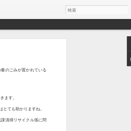
の量のごみが置かれている
できます。
はとても助かりますね。
境課清掃リサイクル係に問