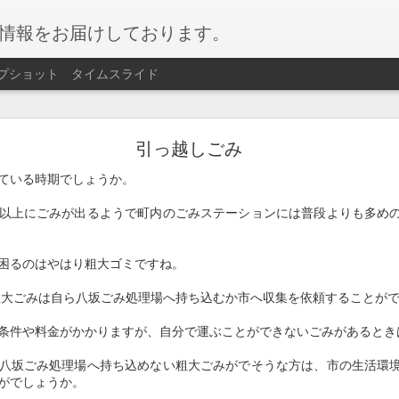
情報をお届けしております。
プショット
タイムスライド
網走湖ワカサギ釣り
引っ越しごみ
ギ釣り
が始まりました。
ている時期でしょうか。
ぶらで楽しめるイベントです。
以上にごみが出るようで町内のごみステーションには普段よりも多め
サギを会場にて天ぷらにして召し上がることもできます！
困るのはやはり粗大ゴミですね。
月）～2026/02月11日（水）
粗大ごみは自ら八坂ごみ処理場へ持ち込むか市へ収集を依頼することが
場
条件や料金がかかりますが、自分で運ぶことができないごみがあるとき
八坂ごみ処理場へ持ち込めない粗大ごみがでそうな方は、市の生活環
人 2,200円 / 小学生 1,750円
がでしょうか。
容】遊漁料、貸し竿、仕掛け、エサ、穴