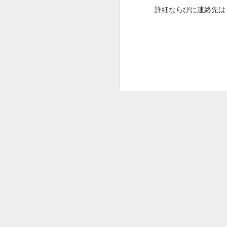
詳細ならびに連絡先
遊漁料
貸し竿
仕掛け
エサ
穴あけ
料
貸しイ
ス
※予約は不要です
※レンタル品の返却は1