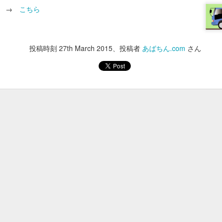
あけ料、貸しイス
は →
こちら
大人 900円 / 小学生 450円
250円
400円
投稿時刻
27th March 2015
、投稿者
あばちん.com
さん
250円
350円
100円
5時30分までにはお願いいたします。
投稿時刻
30th January
、投稿者 Unknown さん