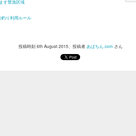
・ます禁漁区域
あけ料、貸しイス
大人 900円 / 小学生 450円
の釣り利用ルール
250円
400円
250円
350円
投稿時刻
6th August 2015
、投稿者
あばちん.com
さん
100円
5時30分までにはお願いいたします。
投稿時刻
30th January
、投稿者 Unknown さん