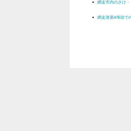
網走市内のさけ
遊漁料
貸し竿
網走港第4埠頭で
仕掛け
エサ
穴あけ
料
貸しイ
ス
※予約は不要です
※レンタル品の返却は1