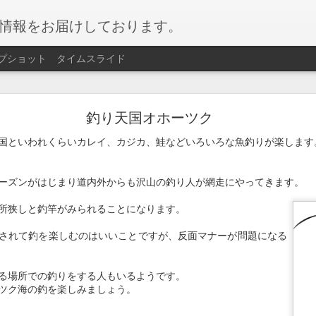
情報をお届けしております。
プショット
タイムスライド
網走湖ワカサギ釣り
釣り天国オホーツク
ギ釣り
が始まりました。
国といわれくらいカレイ、カジカ、鮭などいろいろな魚釣りが楽します
ぶらで楽しめるイベントです。
ーズンがはじまり道内外からも沢山の釣り人が網走にやってきます。
サギを会場にて天ぷらにして召し上がることもできます！
所狭しと釣竿がみられることになります。
月）～2026/02月11日（水）
されて釣を楽しむのはいいことですが、反面マナーが問題になる
場
る場所での釣りをする人もいるようです。
ツク海の釣を楽しみましょう。
人 2,200円 / 小学生 1,750円
容】遊漁料、貸し竿、仕掛け、エサ、穴