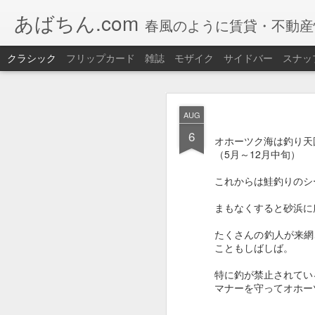
あばちん.com
春風のように賃貸・不動産
クラシック
フリップカード
雑誌
モザイク
サイドバー
スナッ
JAN
AUG
30
6
今年も網走湖で
ワカサ
オホーツク海は釣り天
（5月～12月中旬）
道具もレンタルOK 手
これからは鮭釣りのシ
また、釣りたてのワカ
【ワカサギ釣り】
まもなくすると砂浜に
期間：
2026/01/05（
たくさんの釣人が来網
こともしばしば。
場所：
網走湖畔特設会
特に釣が禁止されてい
マナーを守ってオホー
大
セット
【セット内
料金