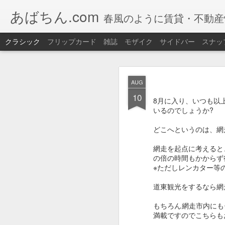
あばちん.com
春風のように賃貸・不動産
クラシック
フリップカード
雑誌
モザイク
サイドバー
スナッ
JAN
AUG
30
10
今年も網走湖で
ワカサ
8月に入り、いつも以
いるのでしょうか?
道具もレンタルOK 手
どこへというのは、網
また、釣りたてのワカ
【ワカサギ釣り】
網走を起点に考えると
の倍の時間もかからず
期間：
2026/01/05（
※ただしレンカター等
場所：
網走湖畔特設会
道東観光をするなら網
もちろん網走市内にも
大
セット
満載ですのでこちら
【セット内
料金