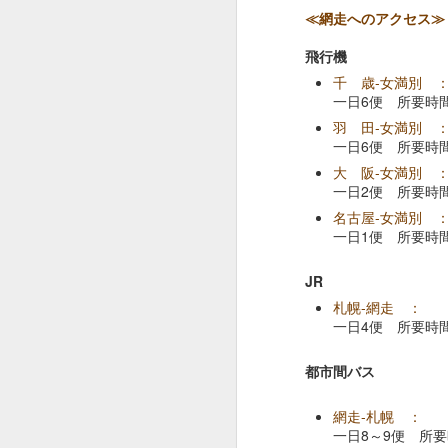
≪網走へのアクセス≫
遊漁料
飛行機
貸し竿
千 歳-女満別
仕掛け
一日6便 所要時間
エサ
羽 田-女満別 
穴あけ
一日6便 所要時間
料
大 阪-女満別
貸しイ
一日2便 所要時間
ス
名古屋-女満別 
一日1便 所要時
※予約は不要です
※レンタル品の返却は1
JR
札幌-網走 ：
一日4便 所要時間
都市間バス
網走-札幌 ：
一日8～9便 所要