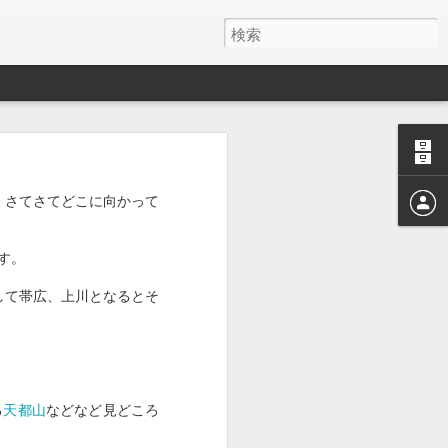
、さてさてどこに向かって
す。
して帯広、上川となるとそ
る
天都山
などなど見どころ