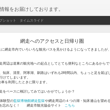
情報をお届けしております。
プショット
タイムスライド
網走湖ワカサギ釣り
網走へのアクセスと日帰り圏
ギ釣り
が始まりました。
上に網走市内でいろいろな観光バスを見かけるようになってきましたが
ぶらで楽しめるイベントです。
走周辺は道東の観光地への起点としてとても便利なところにあるからで
サギを会場にて天ぷらにして召し上がることもできます！
、知床、清里、阿寒湖、釧路はいずれも2時間以内、ちょっと足を延ば
行けてしまいます。
月）～2026/02月11日（水）
の車を利用したときに限ります。
場
走をベースに検討してみてはいかがでしょうか？
体験型の
監獄博物館網走監獄
や網走周辺の４つの湖・知床連山を望め
人 2,200円 / 小学生 1,750円
もお忘れなく！ 網走市観光協会サイト
こちら
容】遊漁料、貸し竿、仕掛け、エサ、穴