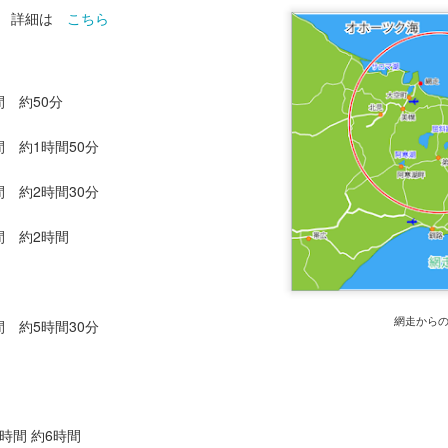
あけ料、貸しイス
詳細は
こちら
大人 900円 / 小学生 450円
250円
 ：
400円
 約50分
250円
：
350円
 約1時間50分
 ：
100円
 約2時間30分
：
間 約2時間
5時30分までにはお願いいたします。
網走から
 約5時間30分
時間 約6時間
投稿時刻
30th January
、投稿者 Unknown さん