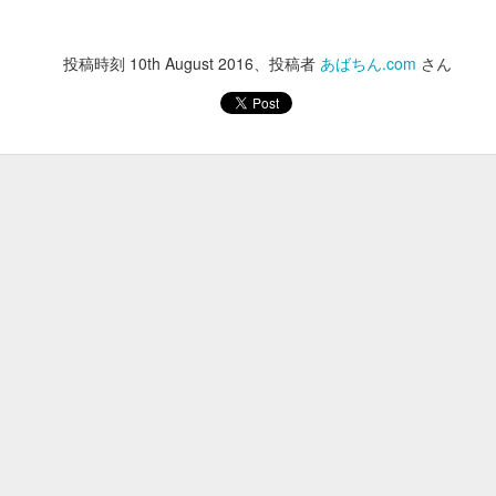
投稿時刻
10th August 2016
、投稿者
あばちん.com
さん
ご利用いただき誠にありがとうございました
人家への出没が多くみられ、その対応に日本中が苦慮した年だったよう
ることのできない問題でもあり、引き続き知恵を出し合って解決してい
日となりました。
イトをご利用いただき誠にありがとうございました。
の不動産屋さんの強みを生かして、皆様により一層お役に立つ賃貸・不
町村の物件をお探しの際には、地元の不動産屋が運営する「あばちんの
い年になるようお祈り申し上げます。