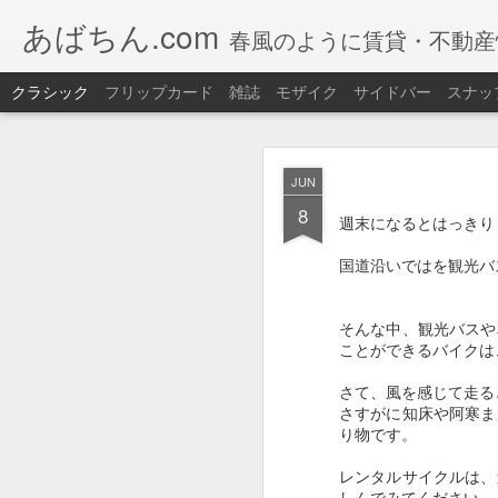
あばちん.com
春風のように賃貸・不動産
クラシック
フリップカード
雑誌
モザイク
サイドバー
スナッ
JAN
JUN
30
8
今年も網走湖で
ワカサ
週末になるとはっきり
道具もレンタルOK 手
国道沿いではを観光バ
また、釣りたてのワカ
【ワカサギ釣り】
そんな中、観光バスや
ことができるバイクは
期間：
2026/01/05（
さて、風を感じて走る
場所：
網走湖畔特設会
さすがに知床や阿寒ま
り物です。
大
セット
レンタルサイクルは、
【セット内
料金
しんでみてください。