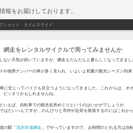
情報をお届けしております。
プショット
タイムスライド
網走湖ワカサギ釣り
網走をレンタルサイクルで周ってみませんか
ギ釣り
が始まりました。
しない天気が続いていますが、網走もだんだんと夏らしくなってきまし
ぶらで楽しめるイベントです。
スや他県ナンバーの車が多く見られ、いよいよ初夏の観光シーズン到来
サギを会場にて天ぷらにして召し上がることもできます！
車に交じってバイクも目立つようになってきました。これからは、オ
、ピッタリかもしれませんね。
月）～2026/02月11日（水）
といえば、自転車での観光名所めぐりというのはいかがでしょうか。
場
ではたいへんですが、のんびりと市内や近郊を散策するのにはこれか
人 2,200円 / 小学生 1,750円
道の駅「
流氷街道網走
」でやっていますので、お時間のとれる方は自
容】遊漁料、貸し竿、仕掛け、エサ、穴