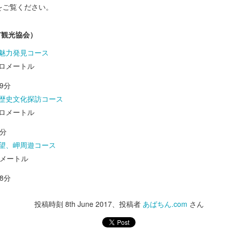
ご覧ください。
市観光協会）
魅力発見コース
キロメートル
ご利用いただき誠にありがとうございました
9分
人家への出没が多くみられ、その対応に日本中が苦慮した年だったよう
歴史文化探訪コース
ることのできない問題でもあり、引き続き知恵を出し合って解決してい
キロメートル
5分
日となりました。
イトをご利用いただき誠にありがとうございました。
望、岬周遊コース
ロメートル
の不動産屋さんの強みを生かして、皆様により一層お役に立つ賃貸・不
8分
町村の物件をお探しの際には、地元の不動産屋が運営する「あばちんの
投稿時刻
8th June 2017
、投稿者
あばちん.com
さん
い年になるようお祈り申し上げます。