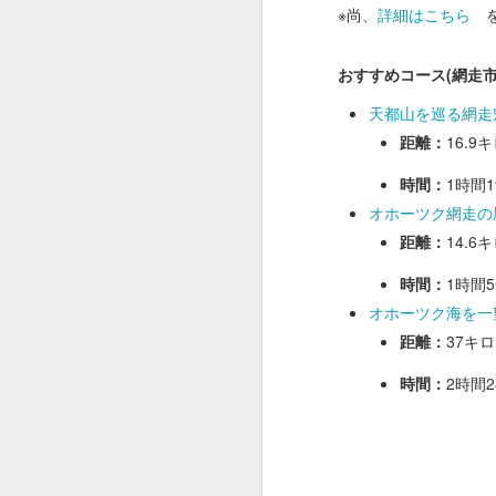
※尚、
詳細はこちら
を
おすすめコース(網走
天都山を巡る網走
距離：
16.9
DEC
時間：
1時間1
30
今年は、全国的に熊の
オホーツク網走の
これは今後も避けて通
距離：
14.6
だと思います。
時間：
1時間
さて2025年も残り二
本年も、あばちんのサ
オホーツク海を一
距離：
37キ
来年も地元に住む地元
ります。
時間：
2時間2
新しい年も網走・近隣
ただければ幸いです。
新年も皆様にとってよ