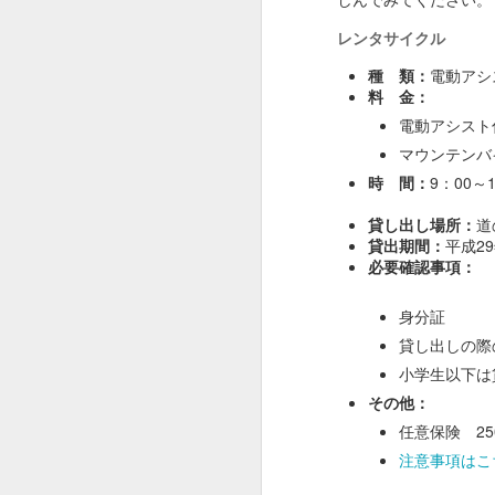
遊漁料
レンタサイクル
貸し竿
種 類：
電動アシ
仕掛け
料 金：
エサ
電動アシスト付
穴あけ
マウンテンバイ
料
時 間：
9：00～1
貸しイ
ス
貸し出し場所：
道
貸出期間：
平成29
※予約は不要です
必要確認事項：
※レンタル品の返却は1
身分証
貸し出しの際の
小学生以下は
その他：
任意保険 25
注意事項はこ