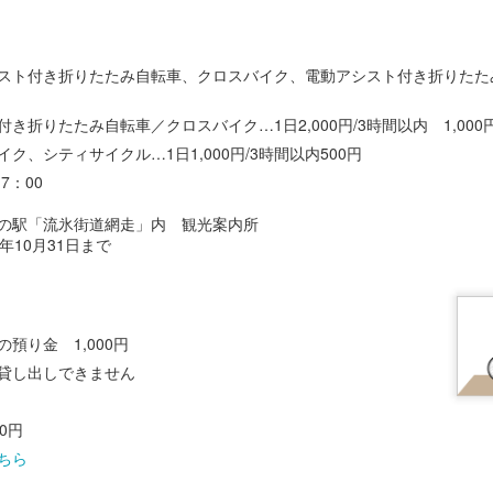
あけ料、貸しイス
大人 900円 / 小学生 450円
250円
スト付き折りたたみ自転車、クロスバイク、電動アシスト付き折りたた
400円
250円
き折りたたみ自転車／クロスバイク…1日2,000円/3時間以内 1,000
ク、シティサイクル…1日1,000円/3時間以内500円
350円
7：00
100円
の駅「流氷街道網走」内 観光案内所
年10月31日まで
5時30分までにはお願いいたします。
預り金 1,000円
貸し出しできません
0円
ちら
投稿時刻
30th January
、投稿者 Unknown さん