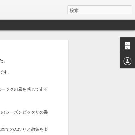
た。
です。
ホーツクの風を感じて走る
らのシーズンピッタリの乗
転車でのんびりと散策を楽