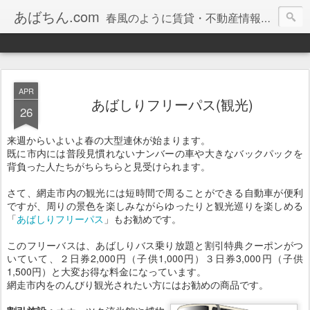
あばちん.com
春風のように賃貸・不動産情報をお届けしております。
APR
あばしりフリーパス(観光)
26
来週からいよいよ春の大型連休が始まります。
既に市内には普段見慣れないナンバーの車や大きなバックパックを
背負った人たちがちらちらと見受けられます。
さて、網走市内の観光には短時間で周ることができる自動車が便利
ですが、周りの景色を楽しみながらゆったりと観光巡りを楽しめる
「
あばしりフリーパス
」もお勧めです。
このフリーバスは、あばしりバス乗り放題と割引特典クーポンがつ
いていて、２日券2,000円（子供1,000円）３日券3,000円（子供
1,500円）と大変お得な料金になっています。
網走市内をのんびり観光されたい方にはお勧めの商品です。