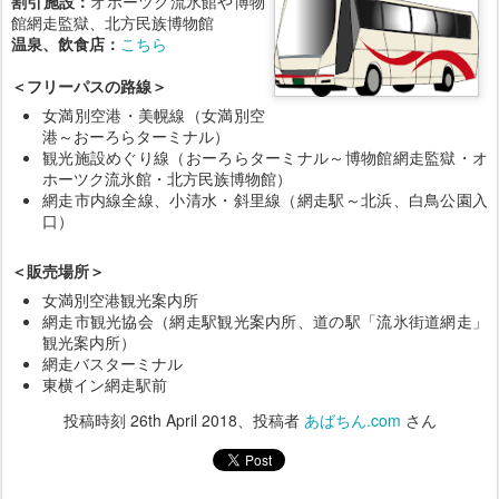
割引施設：
オホーツク流氷館や博物
館網走監獄、北方民族博物館
温泉、飲食店：
こちら
＜フリーパスの路線＞
女満別空港・美幌線（女満別空
港～おーろらターミナル）
観光施設めぐり線（おーろらターミナル～博物館網走監獄・オ
ホーツク流氷館・北方民族博物館）
網走市内線全線、小清水・斜里線（網走駅～北浜、白鳥公園入
口）
＜販売場所＞
女満別空港観光案内所
網走市観光協会（網走駅観光案内所、道の駅「流氷街道網走」
観光案内所）
網走バスターミナル
東横イン網走駅前
投稿時刻
26th April 2018
、投稿者
あばちん.com
さん