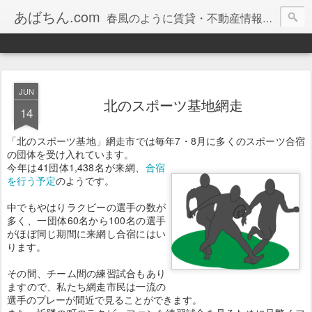
あばちん.com
春風のように賃貸・不動産情報をお届けしております。
JUN
北のスポーツ基地網走
14
「北のスポーツ基地」網走市では毎年7・8月に多くのスポーツ合宿
の団体を受け入れています。
今年は41団体1,438名が来網、
合宿
を行う予定
のようです。
中でもやはりラクビーの選手の数が
多く、一団体60名から100名の選手
がほぼ同じ期間に来網し合宿にはい
ります。
その間、チーム間の練習試合もあり
ますので、私たち網走市民は一流の
選手のプレーが間近で見ることができます。