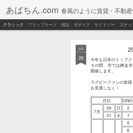
あばちん.com
春風のように賃貸・不動産
クラシック
フリップカード
雑誌
モザイク
サイドバー
スナッ
JAN
JUL
30
26
今年も網走湖で
ワカサ
今年も日本のトップク
その間、市では網走市
道具もレンタルOK 手
開催します。
また、釣りたてのワカ
ラグビーファンの皆様
【ワカサギ釣り】
お見逃しなく！
期間：
2026/01/05（
月日
GNO
場所：
網走湖畔特設会
29
日
2
7月
31
火
1
5
大
セット
【セット内
6
料金