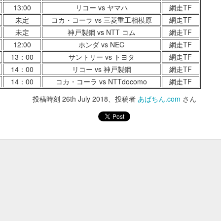
あけ料、貸しイス
13:00
リコー vs ヤマハ
網走TF
大人 900円 / 小学生 450円
未定
コカ・コーラ vs 三菱重工相模原
網走TF
250円
未定
神戸製鋼 vs NTT コム
網走TF
400円
12:00
ホンダ vs NEC
網走TF
250円
13：00
サントリー vs トヨタ
網走TF
14：00
リコー vs 神戸製鋼
網走TF
350円
14：00
コカ・コーラ vs NTTdocomo
網走TF
100円
投稿時刻
26th July 2018
、投稿者
あばちん.com
さん
5時30分までにはお願いいたします。
投稿時刻
30th January
、投稿者 Unknown さん