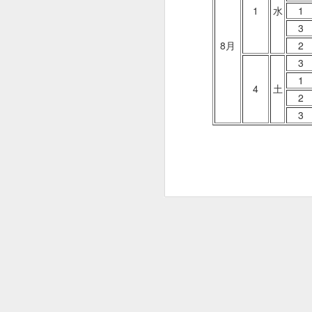
1
水
1
遊漁料
3
貸し竿
8月
2
仕掛け
3
エサ
1
4
土
穴あけ
2
料
3
貸しイ
ス
※予約は不要です
※レンタル品の返却は1