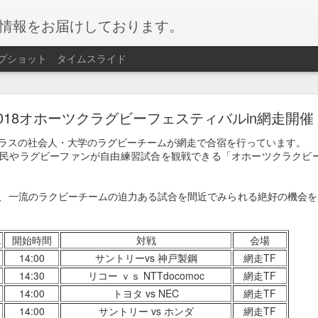
情報をお届けしております。
プショット
タイムスライド
網走湖ワカサギ釣り
2018オホーツクラグビーフェスティバルin網走開催
ギ釣り
が始まりました。
ラスの社会人・大学のラグビーチームが網走で合宿を行っています。
民やラグビーファンが自由練習試合を観戦できる「オホーツクラクビー
ぶらで楽しめるイベントです。
サギを会場にて天ぷらにして召し上がることもできます！
、一流のラクビーチームの迫力ある試合を間近でみられる絶好の機会を
月）～2026/02月11日（水）
.
開始時間
対戦
会場
場
14:00
サントリーvs 神戸製鋼
網走TF
14:30
リコー ｖｓ NTTdocomoc
網走TF
14:00
トヨタ vs NEC
網走TF
人 2,200円 / 小学生 1,750円
容】遊漁料、貸し竿、仕掛け、エサ、穴
14:00
サントリー vs ホンダ
網走TF