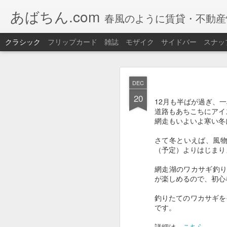
あばちん.com
春風のように賃貸・不動産
クラシック
フリップカード
雑誌
モザイク
サイドバー
スナッ
JAN
DEC
30
20
今年も網走湖で
ワカサ
12月も半ばが過ぎ、
道路もあちこちにアイ
道具もレンタルOK 手
網走もいよいよ寒い冬
また、釣りたてのワカ
さて冬といえば、風物
【ワカサギ釣り】
（予定）よりはじまり
期間：
2026/01/05（
網走湖のワカサギ釣り
が楽しめるので、初心
場所：
網走湖畔特設会
釣りたてのワカサギを
です。
大
セット
【セット内
料金
詳細は
こちら