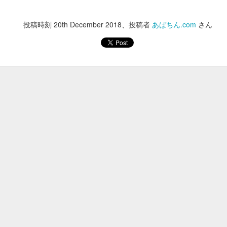
あけ料、貸しイス
大人 900円 / 小学生 450円
投稿時刻
20th December 2018
、投稿者
あばちん.com
さん
250円
400円
250円
350円
100円
5時30分までにはお願いいたします。
投稿時刻
30th January
、投稿者 Unknown さん