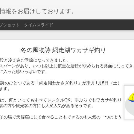
情報をお届けしております。
プショット
タイムスライド
網走湖ワカサギ釣り
冬の風物詩 網走湖ワカサギ釣り
ギ釣り
が始まりました。
一段と冷え込む季節になってきました。
スバーンがあり、いつも以上に慎重な運転が求められる路面になってき
ぶらで楽しめるイベントです。
に入った感いっぱいです。
サギを会場にて天ぷらにして召し上がることもできます！
詩のひとつである「網走湖わかさぎ釣り」が来月1月5日（土）
ます。
月）～2026/02月11日（水）
は、何といってもすべてレンタルOK、手ぶらでもワカサギ釣り
者の方や観光客の方にも大変人気があるそうです。
場
その場で天婦羅にして食べることもできるのも人気の一つのよう
人 2,200円 / 小学生 1,750円
容】遊漁料、貸し竿、仕掛け、エサ、穴