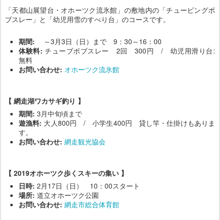
「天都山展望台・オホーツク流氷館」の敷地内の「チュービングボ
ブスレー」と「幼児用雪のすべり台」のコースです。
期間:
～3月3日（日）まで 9：30～16：00
体験料:
チューブボブスレー 2回 300円 / 幼児用滑り台:
無料
お問い合わせ:
オホーツク流氷館
【 網走湖ワカサギ釣り 】
期間:
3月中旬頃まで
遊漁料:
大人800円 / 小学生400円 貸し竿・仕掛けもありま
す。
お問い合わせ:
網走観光協会
【 2019オホーツク歩くスキーの集い 】
日時:
2月17日（日） 10：00スタート
場所:
道立オホーツク公園
お問い合わせ:
網走市総合体育館