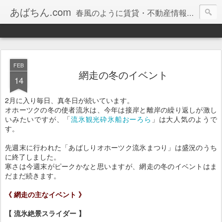
あばちん.com
春風のように賃貸・不動産情報をお届けしております。
FEB
網走の冬のイベント
14
2月に入り毎日、真冬日が続いています。
オホーツクの冬の使者流氷は、今年は接岸と離岸の繰り返しが激し
いみたいですが、「
流氷観光砕氷船おーろら
」は大人気のようで
す。
先週末に行われた「あばしりオホーツク流氷まつり」は盛況のうち
に終了しました。
寒さは今週末がピークかなと思いますが、網走の冬のイベントはま
だまだ続きます。
《 網走の主なイベント 》
【 流氷絶景スライダー 】