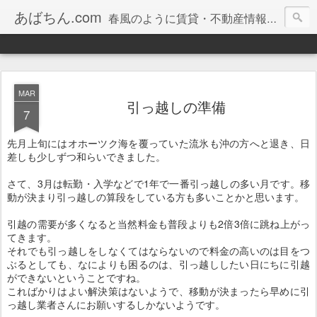
あばちん.com
春風のように賃貸・不動産情報をお届けしております。
MAR
引っ越しの準備
7
先月上旬にはオホーツク海を覆っていた流氷も沖の方へと退き、日
差しも少しずつ和らいできました。
さて、3月は転勤・入学などで1年で一番引っ越しの多い月です。移
動が決まり引っ越しの算段をしている方も多いことかと思います。
引越の需要が多くなると当然料金も普段よりも2倍3倍に跳ね上がっ
てきます。
それでも引っ越しをしなくてはならないので料金の高いのは目をつ
ぶるとしても、なによりも困るのは、引っ越ししたい日にちに引越
ができないということですね。
こればかりはよい解決策はないようで、移動が決まったら早めに引
っ越し業者さんにお願いするしかないようです。