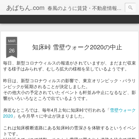
あばちん.com
春風のように賃貸・不動産情報をお届けしております。
MAR
知床峠 雪壁ウォーク2020の中止
26
毎日、新型コロナウィルスの報道がされていますが、まだまだ収束
する様子はみられず、むしろ拡大の様相を呈しているようです。
昨日は、新型コロナウィルスの影響で、東京オリンピック・パラリ
ンピックが延期されることが決定しました。
その他大小の予定されていたイベントも軒並み中止になるなど、影
響がいろいろなところで出ているようです。
身近なところでは、毎年4月上旬に知床峠で行われる「
雪壁ウォーク
2020
」も今月早々に中止が決まりました。
これは知床横断道路にある知床峠の雪深さを体験するというイベン
トです。