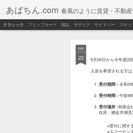
あばちん.com
春風のように賃貸・不動産
クラシック
フリップカード
雑誌
モザイク
サイドバー
スナッ
JAN
SEP
30
22
今年も網走湖で
ワカサ
9月26日から今年度
道具もレンタルOK 手
入居を希望される方は
また、釣りたてのワカ
受付期間 :
令和3年
【ワカサギ釣り】
受付時間 :
午前9時
期間：
2026/01/05（
受付場所 :
有限会
場所：
網走湖畔特設会
住所：網走市潮見2
大
※受付に関す
セット
【セット内
※
エコーセン
料金