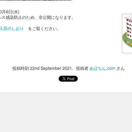
あけ料、貸しイス
大人 900円 / 小学生 450円
0月6日(水)
ルス感染防止のため、非公開になります。
250円
400円
入居のしおり
をご覧ください。
250円
350円
100円
投稿時刻
22nd September 2021
、投稿者
あばちん.com
さん
5時30分までにはお願いいたします。
投稿時刻
30th January
、投稿者 Unknown さん