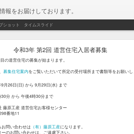
情報をお届けしております。
プショット
タイムスライド
網走湖ワカサギ釣り
令和3年 第2回 道営住宅入居者募集
ギ釣り
が始まりました。
2回目の道営住宅の募集が始まります。
ぶらで楽しめるイベントです。
、
募集住宅案内
をご覧いただいて所定の受付場所まで書類等をお願いし
サギを会場にて天ぷらにして召し上がることもできます！
9月26日(日) から 9月29日(水) まで
30分 から 午後4時30分まで
月）～2026/02月11日（水）
社 藤原工産 道営住宅お客様センター
場
98番地11
人 2,200円 / 小学生 1,750円
るお問い合わせは
（有）藤原工産
になります。
容】遊漁料、貸し竿、仕掛け、エサ、穴
ターのお問い合わせは、ご遠慮下さい。