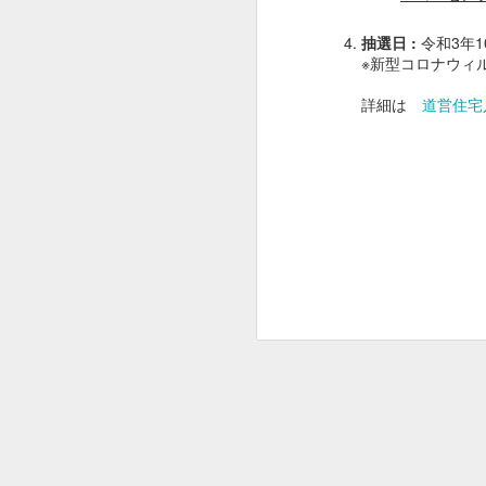
遊漁料
抽選日 :
令和3年1
貸し竿
※新型コロナウィ
仕掛け
詳細は
道営住宅
エサ
穴あけ
料
貸しイ
ス
※予約は不要です
※レンタル品の返却は1