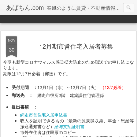
あばちん.com
春風のように賃貸・不動産情報をお届けしております。
NOV
12月期市営住宅入居者募集
30
今期も新型コロナウィルス感染拡大防止のため郵送での申し込にな
ります。
期限は12月7日必着（郵送）です。
受付期間 ：
12月1日（水）～12月7日（火）
（12/7必着）
郵送先 ：
網走市役所2階 建築課住宅管理係
提出書類 ：
網走市営住宅入居申込書
収入を証明できるもの（最新の源泉徴収票、年金・恩給等
振込通知書など）
給与支払証明書
市外在住者は住民票のコピー