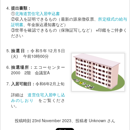
提出書類：
①
北海道営住宅入居申込書
②収入を証明できるもの（最新の源泉徴収票、
所定様式の給与
証明書
、年金振込通知書など）
③世帯を確認できるもの（保険証写しなど） ※印鑑をご持参く
ださい
抽選日 :
令和5年12月5日
(火) 午前10時00分
抽選場所：
エコーセンター
2000 2階 会議室A
入居可能日：
令和6年2月上旬
詳細は
道営住宅入居申し込
みのしおり
をご覧くださ
い。
投稿時刻
23rd November 2023
、投稿者 Unknown さん