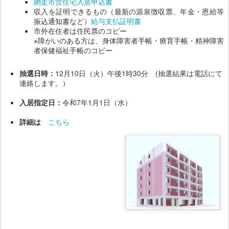
網走市営住宅入居申込書
収入を証明できるもの（最新の源泉徴収票、年金・恩給等
振込通知書など）
給与支払証明書
市外在住者は住民票のコピー
※障がいのある方は、身体障害者手帳・療育手帳・精神障害
者保健福祉手帳のコピー
抽選日時：
12月10日（火）午後1時30分 (抽選結果は電話にて
連絡します。）
入居指定日：
令和7年1月1日（水）
詳細は
こちら